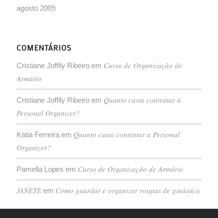
agosto 2009
COMENTÁRIOS
Curso de Organização de
Cristiane Joffily Ribeiro
em
Armário
Quanto custa contratar a
Cristiane Joffily Ribeiro
em
Personal Organizer?
Quanto custa contratar a Personal
Kátia Ferreira
em
Organizer?
Curso de Organização de Armário
Pamella Lopes
em
JANETE
Como guardar e organizar roupas de ginástica
em