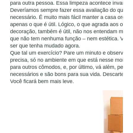
Você ficará bem mais leve.
http://www.auxilioluxuoso.com.br/#!Como-aproveitar-uma-mudan%C3%A7a-para-livr
in%C3%BAtil/e7q48/56c3004f0cf2da78df4ec392
Loucura colocar suas botas penduradas!