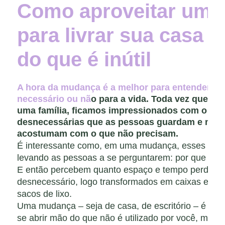
É interessante como, em uma mudança, esses objet
levando as pessoas a se perguntarem: por que guar
E então percebem quanto espaço e tempo perdido
desnecessário, logo transformados em caixas e cai
sacos de lixo.
Uma mudança – seja de casa, de escritório – é um
se abrir mão do que não é utilizado por você, mas 
para outra pessoa. Essa limpeza acontece invaria
Deveríamos sempre fazer essa avaliação do que re
necessário. É muito mais fácil manter a casa orga
apenas o que é útil. Lógico, o que agrada aos olho
decoração, também é útil, não nos entendam mal. 
que não tem nenhuma função – nem estética. Você v
ser que tenha mudado agora.
Que tal um exercício? Pare um minuto e observe o
precisa, só no ambiente em que está nesse momen
para outros cômodos, e, por último, vá além, pens
necessários e são bons para sua vida. Descarte ou