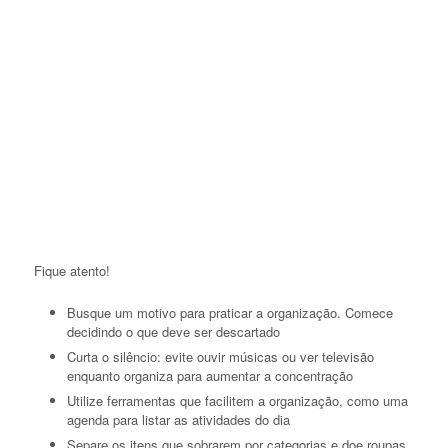
Fique atento!
Busque um motivo para praticar a organização. Comece
decidindo o que deve ser descartado
Curta o silêncio: evite ouvir músicas ou ver televisão
enquanto organiza para aumentar a concentração
Utilize ferramentas que facilitem a organização, como uma
agenda para listar as atividades do dia
Separe os itens que sobrarem por categorias e doe roupas
e objetos que não tenham mais utilidade
Identifique suas prioridades e aprenda a dizer “não” ao que
não é urgente
Faça tudo de uma vez: escolha começar o quanto antes e
arrume todo o espaço em um único momento, deixando
todos os objetos visíveis
Evite fazer várias coisas ao mesmo tempo. Em vez de
tentar ser multitarefas, o que é prejudicial ao cérebro,
procure se envolver com uma atividade de cada vez, com
mais profundidade, para dar resultados de maior qualidade
Simplifique a vida em vez de complicá-la: agende o
pagamento das contas para o débito automático e planeje
um caminho para resolver vários problemas em uma única