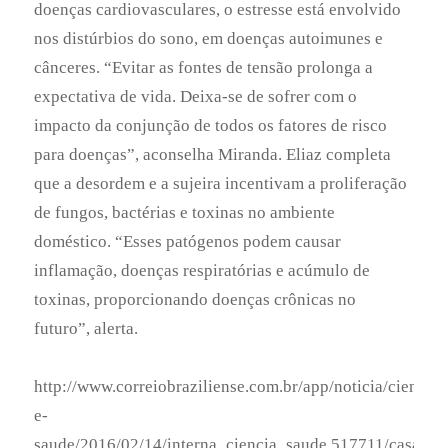
toxinas, proporcionando doenças crônicas no
futuro”, alerta.
http://www.correiobraziliense.com.br/app/noticia/ciencia-
e-
saude/2016/02/14/interna_ciencia_saude,517711/casa-
desorganizada-pode-indicar-que-morador-tem-
depressao-e-ansiedade.shtml
ARQUIVOS