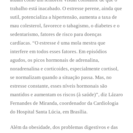
estresse constante, esses níveis hormonais são
mantidos e aumentam os riscos (à saúde)”, diz Lázaro
Fernandes de Miranda, coordenador da Cardiologia
do Hospital Santa Lúcia, em Brasília.
Além da obesidade, dos problemas digestivos e das
doenças cardiovasculares, o estresse está envolvido
nos distúrbios do sono, em doenças autoimunes e
cânceres. “Evitar as fontes de tensão prolonga a
expectativa de vida. Deixa-se de sofrer com o
impacto da conjunção de todos os fatores de risco
para doenças”, aconselha Miranda. Eliaz completa
que a desordem e a sujeira incentivam a proliferação
de fungos, bactérias e toxinas no ambiente
doméstico. “Esses patógenos podem causar
inflamação, doenças respiratórias e acúmulo de