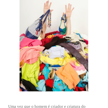
Uma vez que o homem é criador e criatura do
ambiente em que vive, residências refletem o estado
emocional, físico e mental de quem as habita. Ainda
que observar as características domésticas possa ser
um passatempo divertido, episódios crônicos de
pilhas de louça suja e roupas espalhadas podem
reverberar sofrimento mental e físico. A desordem
que atrapalha afazeres mais simples do dia, como
pagar contas antes do vencimento ou encontrar as
chaves de casa, é um alerta, segundo especialistas,