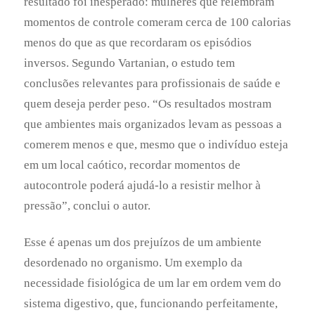
pressão”, conclui o autor.
Esse é apenas um dos prejuízos de um ambiente
desordenado no organismo. Um exemplo da
necessidade fisiológica de um lar em ordem vem do
sistema digestivo, que, funcionando perfeitamente,
processa e separa meticulosamente os nutrientes.
“Como médico integrativo, percebo que pacientes
que descrevem a vida como bagunçada,
desorganizada ou ineficiente muitas vezes
apresentam sintomas de inchaço, congestão,
inflamação e má digestão. Se deixados sem
tratamento, esses sintomas podem progredir para
condições mais graves para a saúde”, diz Isaac Eliaz,
pesquisador e médico na Clínica Amitabha, na