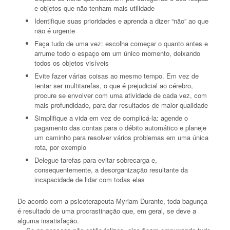
rota, por exemplo
Delegue tarefas para evitar sobrecarga e,
consequentemente, a desorganização resultante da
incapacidade de lidar com todas elas
De acordo com a psicoterapeuta Myriam Durante, toda bagunça
é resultado de uma procrastinação que, em geral, se deve a
alguma insatisfação.
— Se as pessoas não estão felizes, elas ficam empurrando tudo
com a barriga — afirma a especialista em comportamento
humano.
Para as crianças, organização é fundamental para o aprendizado.
Estudar em ambientes desarrumados dificulta a concentração
em uma só tarefa, o que atrapalha a consolidação de
informações no cérebro.
— Os pequenos pegam o exemplo dos pais. Não adianta dizer a
eles para manter o quarto impecável se o resto da casa está
bagunçado — diz Myriam Durante.
http://portaldoamazonas.com/desorganizacao-atrapalha-
funcionamento-do-cerebro-e-provoca-estresse