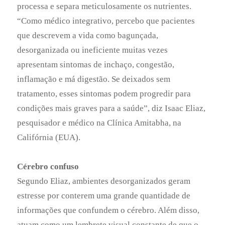
Califórnia (EUA).
Cérebro confuso
Segundo Eliaz, ambientes desorganizados geram
estresse por conterem uma grande quantidade de
informações que confundem o cérebro. Além disso,
atuam como um lembrete visual constante de que o
trabalho está inacabado. O estresse perene, ainda que
sutil, potencializa a hipertensão, aumenta a taxa de
mau colesterol, favorece o tabagismo, o diabetes e o
sedentarismo, fatores de risco para doenças
cardíacas. “O estresse é uma mola mestra que
interfere em todos esses fatores. Em episódios
agudos, os picos hormonais de adrenalina,
noradrenalina e corticoides, especialmente cortisol,
se normalizam quando a situação passa. Mas, no