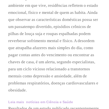
para um ciclo vicioso relacionado a transtornos
mentais como depressão e ansiedade, além de
problemas respiratórios, doenças cardiovasculares e
obesidade.
Leia mais notícias em Ciência e Saúde
Resultados de um estudo publicado recententemente
na Environment and Behavior por pesquisadores da
Universidade de New South Wales, na Austrália,
mostram que ambientes desordenados provocam
estresse e favorecem escapadas indulgentes da dieta.
A equipe de Lenny Vartanian descobriu que, em uma
cozinha bagunçada, mulheres comem duas vezes
mais biscoitos do que participantes do mesmo sexo
em um ambiente organizado.