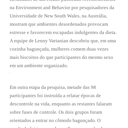
Em outra etapa da pesquisa, metade das 98
participantes foi instruída a relatar épocas de
descontrole na vida, enquanto as restantes falaram
sobre fases de controle. Os dois grupos foram
orientados a entrar no cômodo bagunçado. O
resultado foi inesperado: mulheres que relembram
momentos de controle comeram cerca de 100 calorias
menos do que as que recordaram os episódios
inversos. Segundo Vartanian, o estudo tem
conclusões relevantes para profissionais de saúde e
quem deseja perder peso. “Os resultados mostram
que ambientes mais organizados levam as pessoas a
comerem menos e que, mesmo que o indivíduo esteja
em um local caótico, recordar momentos de
autocontrole poderá ajudá-lo a resistir melhor à