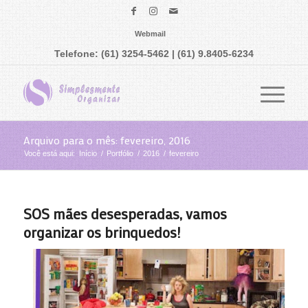
Webmail
Telefone: (61) 3254-5462 | (61) 9.8405-6234
Arquivo para o mês: fevereiro, 2016
Você está aqui:
Início
/
Portfólio
/
2016
/
fevereiro
SOS mães desesperadas, vamos
organizar os brinquedos!