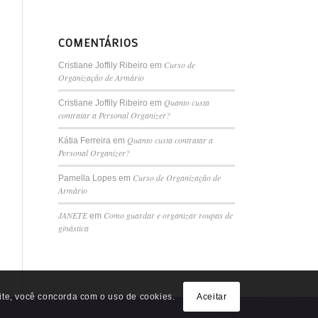
COMENTÁRIOS
Curso de
Cristiane Joffily Ribeiro
em
Organização de Armário
Quanto custa
Cristiane Joffily Ribeiro
em
contratar a Personal Organizer?
Quanto custa contratar a
Kátia Ferreira
em
Personal Organizer?
Curso de Organização de
Pamella Lopes
em
Armário
JANETE
Como guardar e organizar roupas de
em
ginástica
site, você concorda com o uso de cookies.
Aceitar