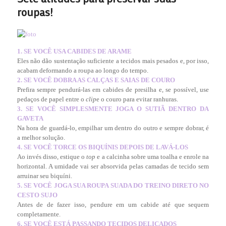
roupas!
1. SE VOCÊ USA CABIDES DE ARAME
Eles não dão sustentação suficiente a tecidos mais pesados e, por isso,
acabam deformando a roupa ao longo do tempo.
2. SE VOCÊ DOBRA AS CALÇAS E SAIAS DE COURO
Prefira sempre pendurá-las em cabides de presilha e, se possível, use
pedaços de papel entre o
clip
e o couro para evitar ranhuras.
3. SE VOCÊ SIMPLESMENTE JOGA O SUTIÃ DENTRO DA
GAVETA
Na hora de guardá-lo, empilhar um dentro do outro e sempre dobrar, é
a melhor solução.
4. SE VOCÊ TORCE OS BIQUÍNIS DEPOIS DE LAVÁ-LOS
Ao invés disso, estique o
top
e a calcinha sobre uma toalha e enrole na
horizontal. A umidade vai ser absorvida pelas camadas de tecido sem
arruinar seu biquíni.
5. SE VOCÊ JOGA SUA ROUPA SUADA DO TREINO DIRETO NO
CESTO SUJO
Antes de de fazer isso, pendure em um cabide até que sequem
completamente.
6. SE VOCÊ ESTÁ PASSANDO TECIDOS DELICADOS