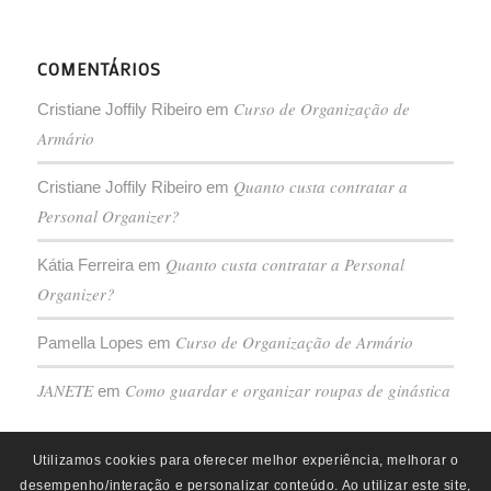
COMENTÁRIOS
Curso de Organização de
Cristiane Joffily Ribeiro
em
Armário
Quanto custa contratar a
Cristiane Joffily Ribeiro
em
Personal Organizer?
Quanto custa contratar a Personal
Kátia Ferreira
em
Organizer?
Curso de Organização de Armário
Pamella Lopes
em
JANETE
Como guardar e organizar roupas de ginástica
em
Utilizamos cookies para oferecer melhor experiência, melhorar o
desempenho/interação e personalizar conteúdo. Ao utilizar este site,