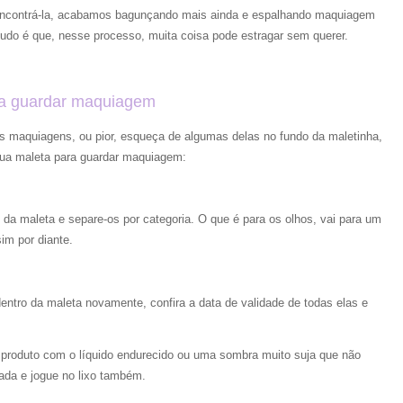
 encontrá-la, acabamos bagunçando mais ainda e espalhando maquiagem
 tudo é que, nesse processo, muita coisa pode estragar sem querer.
ra guardar maquiagem
as maquiagens, ou pior, esqueça de algumas delas no fundo da maletinha,
 sua maleta para guardar maquiagem:
o da maleta e separe-os por categoria. O que é para os olhos, vai para um
sim por diante.
ntro da maleta novamente, confira a data de validade de todas elas e
 produto com o líquido endurecido ou uma sombra muito suja que não
zada e jogue no lixo também.