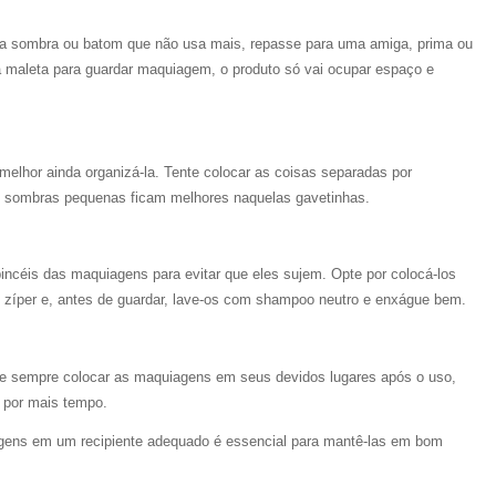
ma sombra ou batom que não usa mais, repasse para uma amiga, prima ou
sua maleta para guardar maquiagem, o produto só vai ocupar espaço e
 melhor ainda organizá-la. Tente colocar as coisas separadas por
e sombras pequenas ficam melhores naquelas gavetinhas.
ncéis das maquiagens para evitar que eles sujem. Opte por colocá-los
zíper e, antes de guardar, lave-os com shampoo neutro e enxágue bem.
nte sempre colocar as maquiagens em seus devidos lugares após o uso,
o por mais tempo.
gens em um recipiente adequado é essencial para mantê-las em bom