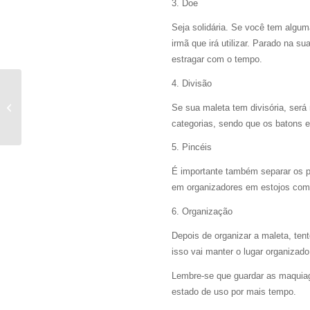
3. Doe
Seja solidária. Se você tem algu
irmã que irá utilizar. Parado na 
estragar com o tempo.
4. Divisão
Organizar por cor! Venha tirar suas
Se sua maleta tem divisória, será
dúvidas!
categorias, sendo que os batons 
5. Pincéis
É importante também separar os pi
em organizadores em estojos com 
6. Organização
Depois de organizar a maleta, te
isso vai manter o lugar organizad
Lembre-se que guardar as maquia
estado de uso por mais tempo.