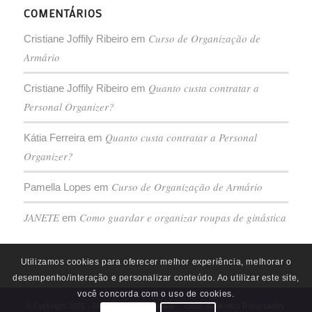
COMENTÁRIOS
Curso de Organização de
Cristiane Joffily Ribeiro
em
Armário
Quanto custa contratar a
Cristiane Joffily Ribeiro
em
Personal Organizer?
Quanto custa contratar a Personal
Kátia Ferreira
em
Organizer?
Curso de Organização de Armário
Pamella Lopes
em
JANETE
Como guardar e organizar roupas de ginástica
em
Utilizamos cookies para oferecer melhor experiência, melhorar o
desempenho/interação e personalizar conteúdo. Ao utilizar este site,
você concorda com o uso de cookies.
© Copyright 2026 - Simplesmente Organizar - Todos os direitos Reservados.