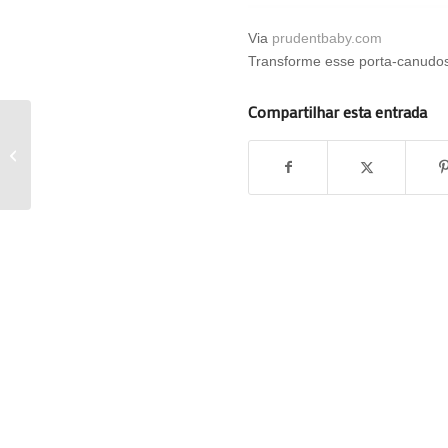
Via
prudentbaby.com
Transforme esse porta-canudos
Compartilhar esta entrada
Faça você mesmo: Clipe para
borrachinas de cabelo