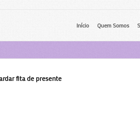
Início
Quem Somos
S
rdar fita de presente