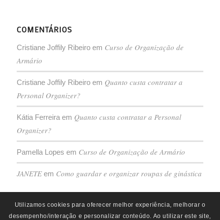
COMENTÁRIOS
Curso de Organização de
Cristiane Joffily Ribeiro
em
Armário
Quanto custa contratar a
Cristiane Joffily Ribeiro
em
Personal Organizer?
Quanto custa contratar a Personal
Kátia Ferreira
em
Organizer?
Curso de Organização de Armário
Pamella Lopes
em
JANETE
Como guardar e organizar roupas de ginástica
em
Utilizamos cookies para oferecer melhor experiência, melhorar o
desempenho/interação e personalizar conteúdo. Ao utilizar este site,